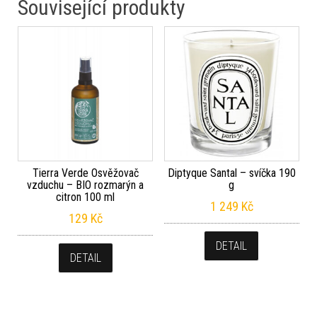
Související produkty
Tierra Verde Osvěžovač
Diptyque Santal – svíčka 190
vzduchu – BIO rozmarýn a
g
citron 100 ml
1 249
Kč
129
Kč
DETAIL
DETAIL