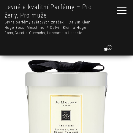
Levné a kvalitní Parfémy – Pro
ženy, Pro muže
Levné parfémy světových značek – Calvin Klein,
Hugo Boss, Moschino, * Calvin Klein a Hugo
Boss,Gucci a Givenchy, Lancome a Lacoste
0