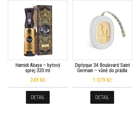
Hamidi Abaya – bytový
Diptyque 34 Boulevard Saint
sprej 320 ml
Germain – vůně do prádla
249
Kč
1 079
Kč
DETAIL
DETAIL