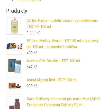
Produkty
Cartier Pasha - toaletní voda s rozprašovačem -
TESTER 100 ml
1 099
Kč
EP Line Mickey Mouse - EDT 50 ml + sprchový
gel 100 ml + kosmetická taštička
499
Kč
Azzaro Visit For Man - EDT 100 ml
642
Kč
Armaf Mignon Red - EDP 100 ml
299
Kč
Nuxe Kuličkový deodorant pro muže Men (24HR
Protection Deodorant Roll-on) 50 ml