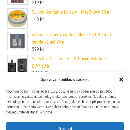
219
Kč
Saloos Bio Karité balzám - Měsíčkový 50 ml
148
Kč
s.Oliver Follow Your Soul Men - EDT 30 ml +
sprchový gel 75 ml
599
Kč
Yves Saint Laurent Black Opium Extreme -
EDP 50 ml
2 399
Kč
Spravovat souhlas s cookies
Pepe Jeans Celebrate For Her - EDP 30 ml
599
Kč
Abychom poskytli co nejlepší služby, používáme k ukládání a/nebo přístupu k
informacím o zařízení, technologie jako jsou soubory cookies. Souhlas s těmito
technologiemi nám umožní zpracovávat údaje, jako je chování při procházení nebo
Al Haramain L´Aventure Femme - EDP 100 ml
jedinečná ID na tomto webu. Nesouhlas nebo odvolání souhlasu může nepříznivě
955
Kč
ovlivnit určité vlastnosti a funkce.
Příjmout