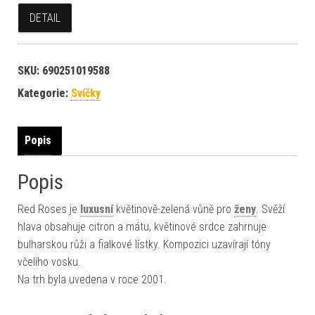
DETAIL
SKU:
690251019588
Kategorie:
Svíčky
Popis
Popis
Red Roses je
luxusní
květinově-zelená vůně pro
ženy
. Svěží
hlava obsahuje citron a mátu, květinové srdce zahrnuje
bulharskou růži a fialkové lístky. Kompozici uzavírají tóny
včelího vosku.
Na trh byla uvedena v roce 2001.