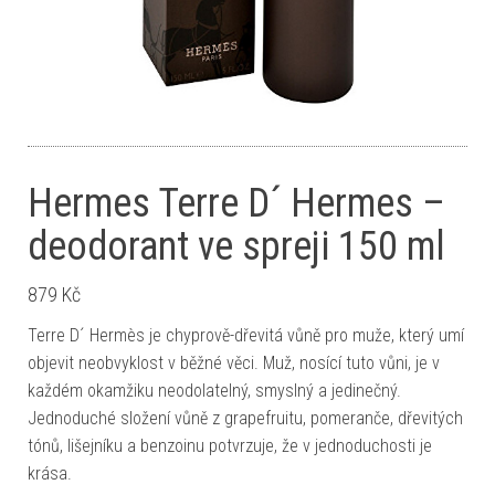
Hermes Terre D´ Hermes –
deodorant ve spreji 150 ml
879
Kč
Terre D´ Hermès je chyprově-dřevitá vůně pro muže, který umí
objevit neobvyklost v běžné věci. Muž, nosící tuto vůni, je v
každém okamžiku neodolatelný, smyslný a jedinečný.
Jednoduché složení vůně z grapefruitu, pomeranče, dřevitých
tónů, lišejníku a benzoinu potvrzuje, že v jednoduchosti je
krása.