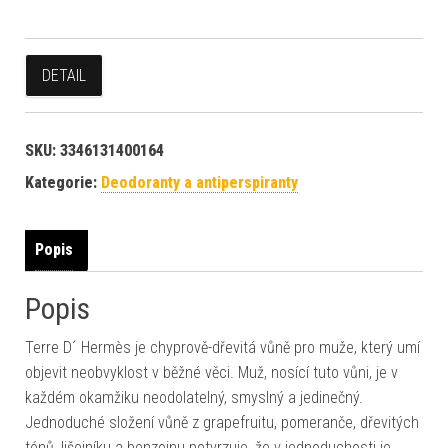
DETAIL
SKU:
3346131400164
Kategorie:
Deodoranty a antiperspiranty
Popis
Popis
Terre D´ Hermès je chyprově-dřevitá vůně pro muže, který umí
objevit neobvyklost v běžné věci. Muž, nosící tuto vůni, je v
každém okamžiku neodolatelný, smyslný a jedinečný.
Jednoduché složení vůně z grapefruitu, pomeranče, dřevitých
tónů, lišejníku a benzoinu potvrzuje, že v jednoduchosti je