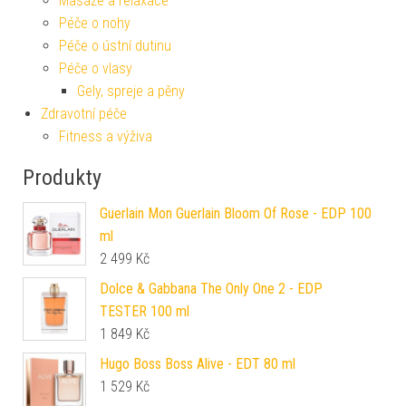
Masáže a relaxace
Péče o nohy
Péče o ústní dutinu
Péče o vlasy
Gely, spreje a pěny
Zdravotní péče
Fitness a výživa
Produkty
Guerlain Mon Guerlain Bloom Of Rose - EDP 100
ml
2 499
Kč
Dolce & Gabbana The Only One 2 - EDP
TESTER 100 ml
1 849
Kč
Hugo Boss Boss Alive - EDT 80 ml
1 529
Kč