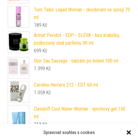
Tom Tailor Liquid Woman - deodorant ve spreji 75
ml
189
Kč
Armaf Peridot - EDP - SLEVA - bez krabičky,
poškozený obal parfému 90 ml
699
Kč
Dior Eau Sauvage - balzám po holení 100 ml
1 399
Kč
Carolina Herrera 212 - EDT 60 ml
1 058
Kč
Davidoff Cool Water Woman - sprchový gel 150
ml
213
Kč
Spravovat souhlas s cookies
Givenchy Pí - toaletní voda s rozprašovačem -